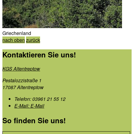
Griechenland
nach oben
zurück
Kontaktieren Sie uns!
KGS Altentreptow
Pestalozzistraße 1
17087 Altentreptow
Telefon:
03961 21 55 12
E-Mail:
E-Mail
So finden Sie uns!