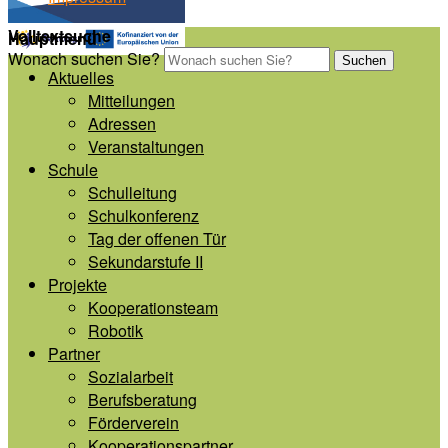
Volltextsuche
Hauptmenü
Wonach suchen Sie?
Suchen
Aktuelles
Mitteilungen
Adressen
Veranstaltungen
Schule
Schulleitung
Schulkonferenz
Tag der offenen Tür
Sekundarstufe II
Projekte
Kooperationsteam
Robotik
Partner
Sozialarbeit
Berufsberatung
Förderverein
Kooperationspartner