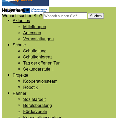
Volltextsuche
Hauptmenü
Wonach suchen Sie?
Suchen
Aktuelles
Mitteilungen
Adressen
Veranstaltungen
Schule
Schulleitung
Schulkonferenz
Tag der offenen Tür
Sekundarstufe II
Projekte
Kooperationsteam
Robotik
Partner
Sozialarbeit
Berufsberatung
Förderverein
Kooperationspartner