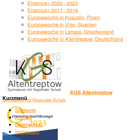
Erasmus+ 2020 - 2023
Erasmus+ 2017 - 2019
Europawoche in Koszalin, Polen
Europawoche in Vigo, Spanien
Europawoche in Larissa, Griechenland
Europawoche in Altentreptow, Deutschland
KGS Altentreptow
Kurzmenü
Gymnasium mit Regionaler Schule
Startseite
Kontakt
Datenschutz
Impressum