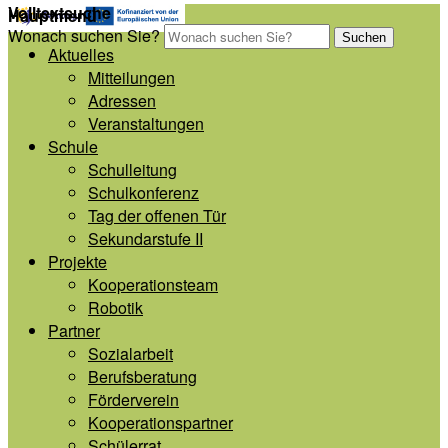
Volltextsuche
Hauptmenü
Wonach suchen Sie?
Suchen
Aktuelles
Mitteilungen
Adressen
Veranstaltungen
Schule
Schulleitung
Schulkonferenz
Tag der offenen Tür
Sekundarstufe II
Projekte
Kooperationsteam
Robotik
Partner
Sozialarbeit
Berufsberatung
Förderverein
Kooperationspartner
Schülerrat