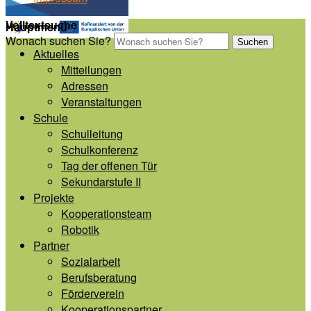
Volltextsuche
Hauptmenü
Wonach suchen Sie?
Suchen
Aktuelles
Mitteilungen
Adressen
Veranstaltungen
Schule
Schulleitung
Schulkonferenz
Tag der offenen Tür
Sekundarstufe II
Projekte
Kooperationsteam
Robotik
Partner
Sozialarbeit
Berufsberatung
Förderverein
Kooperationspartner