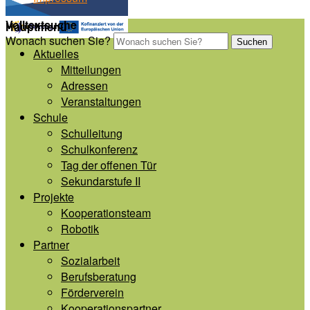
Volltextsuche
Hauptmenü
Wonach suchen Sie?
Suchen
Aktuelles
Mitteilungen
Adressen
Veranstaltungen
Schule
Schulleitung
Schulkonferenz
Tag der offenen Tür
Sekundarstufe II
Projekte
Kooperationsteam
Robotik
Partner
Sozialarbeit
Berufsberatung
Förderverein
Kooperationspartner